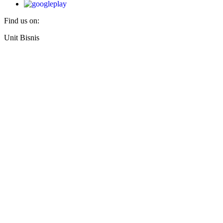
Find us on:
Facebook
X
YouTube
Linkedin
Instagram
Unit Bisnis
page
page
page
page
page
opens
opens
opens
opens
opens
in
in
in
in
in
new
new
new
new
new
window
window
window
window
window