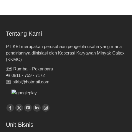
Tentang Kami
PT KBI merupakan perusahaan pengelola usaha yang mana
pendiriannya diinisiasi oleh Koperasi Karyawan Minyak Caltex
(KKMC)
🗺️ Rumbai - Pekanbaru
📲 0811 - 759 - 7172
✉️ ptkbi@hotmail.com
Find us on:
Facebook
X
YouTube
Linkedin
Instagram
page
page
page
page
page
Unit Bisnis
opens
opens
opens
opens
opens