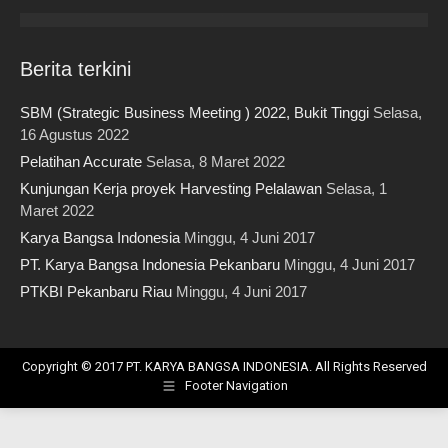
in
in
in
in
in
new
new
new
new
new
window
window
window
window
window
Berita terkini
SBM (Strategic Business Meeting ) 2022, Bukit Tinggi
Selasa,
16 Agustus 2022
Pelatihan Accurate
Selasa, 8 Maret 2022
Kunjungan Kerja proyek Harvesting Pelalawan
Selasa, 1
Maret 2022
Karya Bangsa Indonesia
Minggu, 4 Juni 2017
PT. Karya Bangsa Indonesia Pekanbaru
Minggu, 4 Juni 2017
PTKBI Pekanbaru Riau
Minggu, 4 Juni 2017
Copyright © 2017 PT. KARYA BANGSA INDONESIA. All Rights Reserved
Footer Navigation