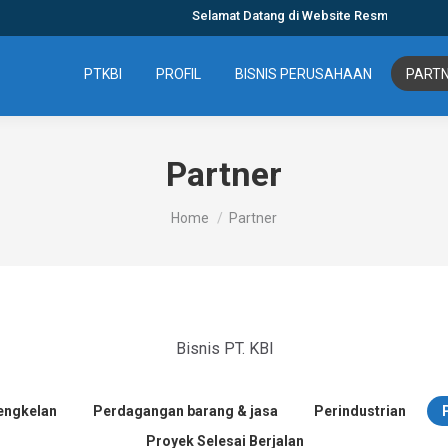
Selamat Datang di Website Resmi PT. Karya B
PTKBI
PROFIL
BISNIS PERUSAHAAN
PART
Partner
You are here:
Home
Partner
Bisnis PT. KBI
engkelan
Perdagangan barang & jasa
Perindustrian
Proyek Selesai Berjalan