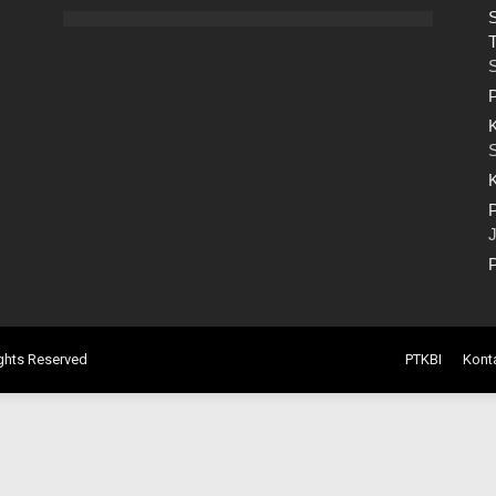
S
T
S
P
K
S
K
P
J
ghts Reserved
PTKBI
Kont