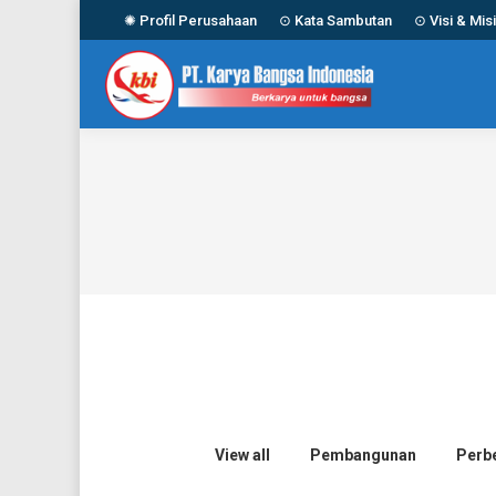
✺ Profil Perusahaan
⊙ Kata Sambutan
⊙ Visi & Misi
View all
Pembangunan
Perb