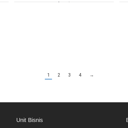
Pertanian
1
2
3
4
→
Unit Bisnis