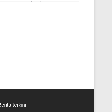
Perdagangan barang & jasa
Berita terkini