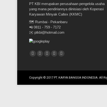
PT KBI merupakan perusahaan pengelola usaha
yang mana pendiriannya diinisiasi oleh Koperasi
Karyawan Minyak Caltex (KKMC)
🗺️ Rumbai - Pekanbaru
📲 0811 - 759 - 7172
✉️ ptkbi@hotmail.com
Find us on:
Facebook
X
YouTube
Linkedin
Instagram
page
page
page
page
page
opens
opens
opens
opens
opens
in
in
in
in
in
Copyright © 2017 PT. KARYA BANGSA INDONESIA. All Ri
new
new
new
new
new
window
window
window
window
window