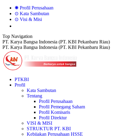
Skip
✺ Profil Perusahaan
to
⊙ Kata Sambutan
content
⊙ Visi & Misi
Top Navigation
Facebook
X
Instagram
YouTube
PT. Karya Bangsa Indonesia (PT. KBI Pekanbaru Riau)
page
page
page
page
PT. Karya Bangsa Indonesia (PT. KBI Pekanbaru Riau)
opens
opens
opens
opens
in
in
in
in
new
new
new
new
window
window
window
window
PTKBI
Profil
Kata Sambutan
Tentang
Profil Perusahaan
Profil Pemegang Saham
Profil Komisaris
Profil Direktur
VISI & MISI
STRUKTUR PT. KBI
Kebijakan Perusahaan HSSE